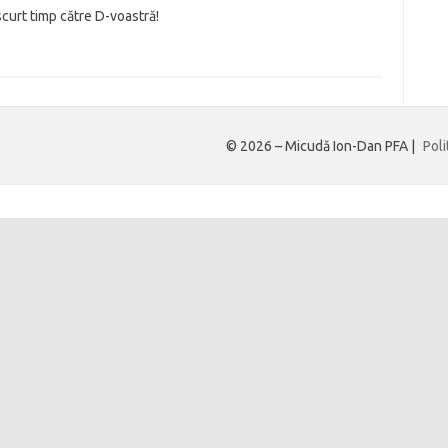
curt timp către D-voastră!
© 2026 – Micudă Ion-Dan PFA |
Poli